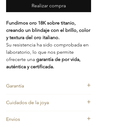
Realizar compra
Fundimos oro 18K sobre titanio,
creando un blindaje con el brillo, color
y textura del oro italiano.
Su resistencia ha sido comprobada en
laboratorio, lo que nos permite
ofrecerte una
garantía de por vida,
auténtica y certificada.
Garantía
Nos sentimos orgullosos de la calidad de
Cuidados de la joya
nuestras joyas, por eso cada pieza está
respaldada con una
garantía de por vida
Nuestras joyas en oro laminado y oro macizo
contra el cambio de color.
Envíos
mantienen siempre su color dorado.
Además, cuentas con una
garantía de 2
Sin embargo, con el uso diario pueden
meses
que cubre:
En
Evelisse Jewels
trabajamos con
perder brillo debido a factores como la
Daños en la prenda (roturas)