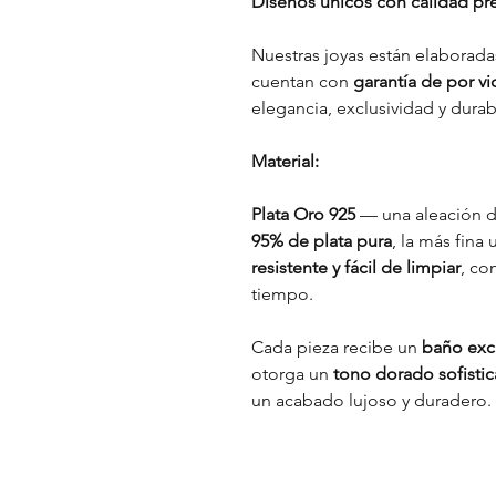
Diseños únicos con calidad p
Nuestras joyas están elaborada
cuentan con
garantía de por vi
elegancia, exclusividad y durab
Material:
Plata Oro 925
— una aleación d
95% de plata pura
, la más fina 
resistente y fácil de limpiar
, co
tiempo.
Cada pieza recibe un
baño excl
otorga un
tono dorado sofistica
un acabado lujoso y duradero.