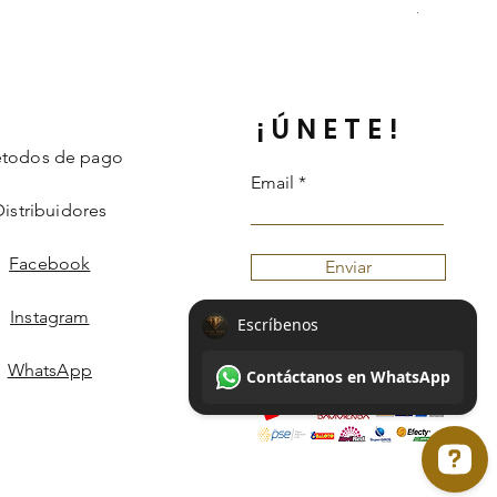
Información 
¡ÚNETE!
todos de pago
Email
Distribuidores
Facebook
Enviar
Instagram
WhatsApp