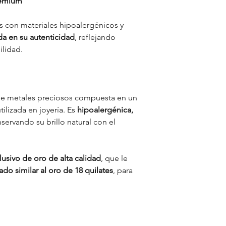
remium
El baño de oro no cu
Ciudades principa
cuidados especiales
y
Otros destinos:
ha
conservación de cad
s con materiales hipoalergénicos y
Políticas de Envió)
Es importante destac
da en su autenticidad
, reflejando
Los tiempos puede
bañada en oro
, no
or
ilidad.
de operación o si
únicas en calidad y 
Servicio de manteni
Para mantener tus joy
ofrecemos un
servic
que incluye limpieza y
e metales preciosos compuesta en un
para que luzcan com
utilizada en joyería. Es
hipoalergénica,
nservando su brillo natural con el
usivo de oro de alta calidad
, que le
do similar al oro de 18 quilates
, para