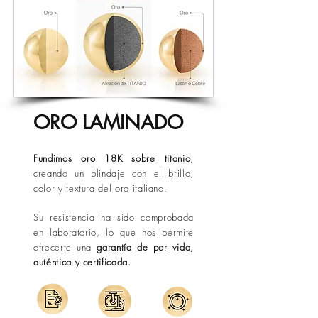
Bucaramanga:
de 1 a 3 días hábiles.
conservar su belleza por más tiempo.
Ciudades principales:
de 2 a 4 días
hábiles.
Otros destinos:
hasta 7 días hábiles
(Conoce las Políticas de Envió).
Los tiempos pueden variar por
condiciones externas de operación o
situaciones fuera de nuestro control.
ORO LAMINADO
Fundimos oro 18K sobre titanio,
creando un blindaje con el brillo,
color y textura del oro italiano.
Su resistencia ha sido comprobada
en laboratorio, lo que nos permite
ofrecerte una
garantía de por vida,
auténtica y certificada.