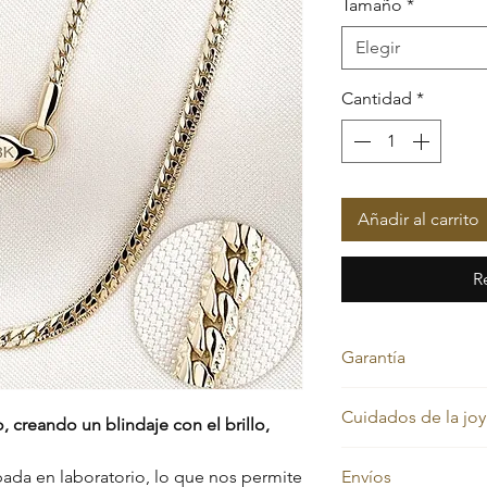
Tamaño
*
Elegir
Cantidad
*
Añadir al carrito
R
Garantía
Nos sentimos orgullos
Cuidados de la joy
por eso cada pieza e
 creando un blindaje con el brillo,
por vida contra el ca
Nuestras joyas en or
Además, cuentas co
ada en laboratorio, lo que nos permite
Envíos
siempre su color dor