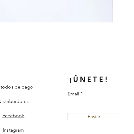
Collar Da
Precio
$ 242.000
Información 
¡ÚNETE!
todos de pago
Email
Distribuidores
Facebook
Enviar
Instagram