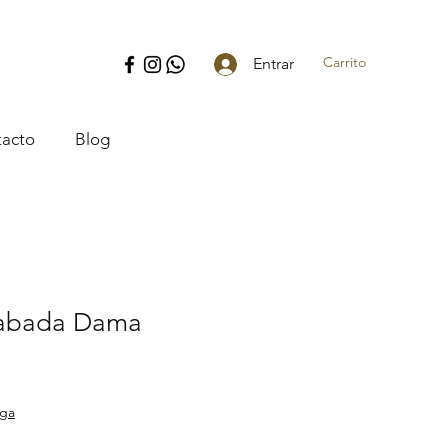
Carrito
Entrar
acto
Blog
abada Dama
o
ega