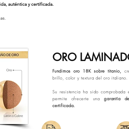
cubre:
da, auténtica y certificada.
Sin embargo, con el 
Daños en la prend
En
Evelisse Jewels
tr
debido a factores com
Desprendimiento 
confiables para garan
la grasa natural, la ac
as.
Hilos reventados
y en el menor tiempo
ubicación geográfica
Tiempos de entrega 
Descubre aquí có
Bucaramanga:
de 
belleza por más t
Ciudades principa
Otros destinos:
ha
Políticas de Envió)
ORO LAMINA
Los tiempos puede
de operación o si
Fundimos oro 18K sobre titanio,
cr
brillo, color y textura del oro italiano.
Su resistencia ha sido comprobada e
permite ofrecerte una
garantía d
certificada.