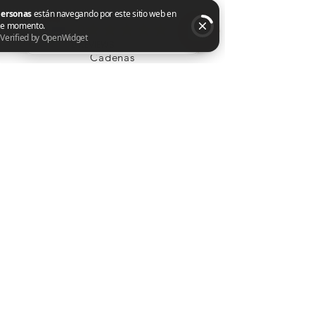
Tienda
Cadenas
2 personas están navegando por este sitio web en este momento. Verified by OpenWidget
Pulseras
Conjuntos
Aretes
Anillos
Dijes
Brazaletes
Argollas