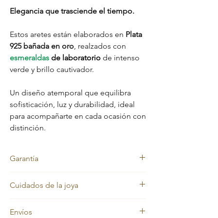
Elegancia que trasciende el tiempo.
Estos aretes están elaborados en
Plata
925 bañada en oro
, realzados con
esmeraldas
de laboratorio
de intenso
verde y brillo cautivador.
Un diseño atemporal que equilibra
sofisticación, luz y durabilidad, ideal
para acompañarte en cada ocasión con
distinción.
Garantía
Garantía
Cuidados de la joya
Nuestras joyas cuentan con garantía de por
vida en el material original: Plata 925. El
Nuestras joyas en oro laminado y oro macizo
baño de oro no incluye garantía, ya que
Envíos
mantienen siempre su color dorado.
requiere cuidados especiales y su