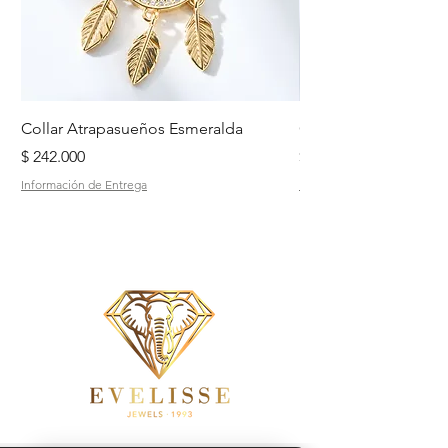
Collar Atrapasueños Esmeralda
Collar Daisy Esmeral
Precio
Precio
$ 242.000
$ 242.000
Información de Entrega
Información de Entrega