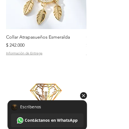
Collar Atrapasueños Esmeralda
Collar Daisy Esmeral
Precio
Precio
$ 242.000
$ 242.000
Información de Entrega
Información de Entrega