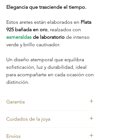
Elegancia que trasciende el tiempo.
Estos aretes están elaborados en
Plata
925 bañada en oro
, realzados con
esmeraldas
de laboratorio
de intenso
verde y brillo cautivador.
Un diseño atemporal que equilibra
sofisticación, luz y durabilidad, ideal
para acompañarte en cada ocasión con
distinción.
Garantía
Garantía
Cuidados de la joya
Nuestras joyas cuentan con garantía de por
vida en el material original: Plata 925. El
Nuestras joyas en oro laminado y oro macizo
baño de oro no incluye garantía, ya que
Envíos
mantienen siempre su color dorado.
requiere cuidados especiales y su