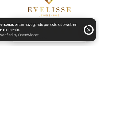
Tienda
2 personas están navegando por este sitio web en este momento. Verified by OpenWidget
Cadenas
Pulseras
Conjuntos
Aretes
Anillos
Dijes