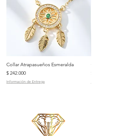
Collar Atrapasueños Esmeralda
Collar Daisy Esmeral
Precio
Precio
$ 242.000
$ 242.000
Información de Entrega
Información de Entrega