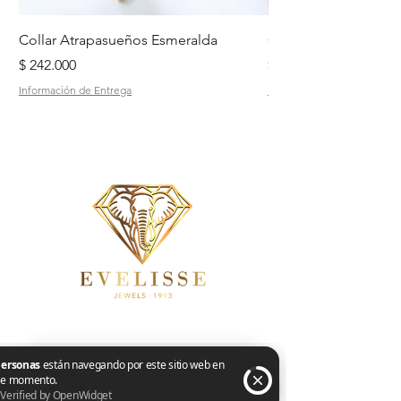
Collar Atrapasueños Esmeralda
Collar Daisy Esmeral
Precio
Precio
$ 242.000
$ 242.000
Información de Entrega
Información de Entrega
Tienda
Cadenas