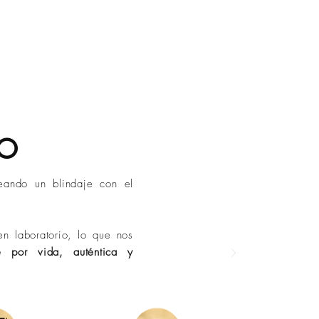
 posible.
.
/ Contra Entrega:
mo cuidarlas para conservar su
1 a 3 días hábiles.
iempo.
les:
de 2 a 4 días hábiles.
sta 7 días hábiles (Conoce las
.
n variar por condiciones externas
tuaciones fuera de nuestro control.
DO
eando un blindaje con el
n laboratorio, lo que nos
e por vida, auténtica y