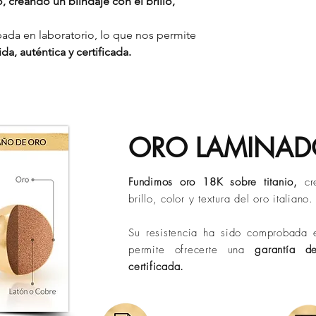
 creando un blindaje con el brillo,
Hilos reventados
y en el menor tiempo
ubicación geográfica
Tiempos de entrega 
Descubre aquí có
Bucaramanga:
de 
ada en laboratorio, lo que nos permite
belleza por más t
Ciudades principa
da, auténtica y certificada.
Otros destinos:
ha
Políticas de Envió)
Los tiempos puede
de operación o si
ORO LAMINA
Fundimos oro 18K sobre titanio,
cr
brillo, color y textura del oro italiano.
Su resistencia ha sido comprobada e
permite ofrecerte una
garantía d
certificada.