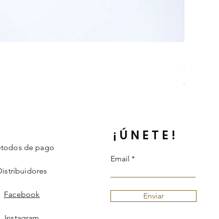
Collar Da
Precio
$ 242.000
Información 
¡ÚNETE!
todos de pago
Email
Distribuidores
Facebook
Enviar
Instagram