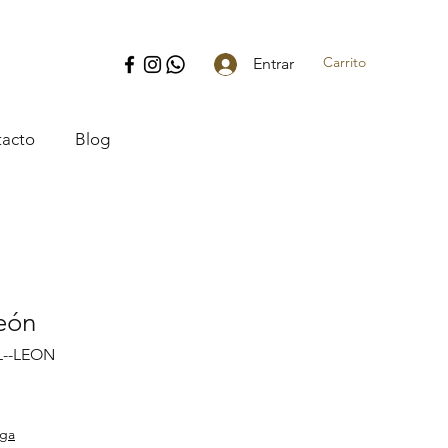
Carrito
Entrar
acto
Blog
eón
L--LEON
o
ega