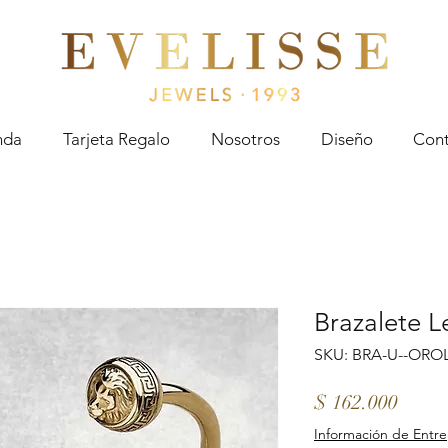
Evelisse Jewels
nda
Tarjeta Regalo
Nosotros
Diseño
Cont
Brazalete L
SKU: BRA-U--ORO
Preci
$ 162.000
Información de Entr