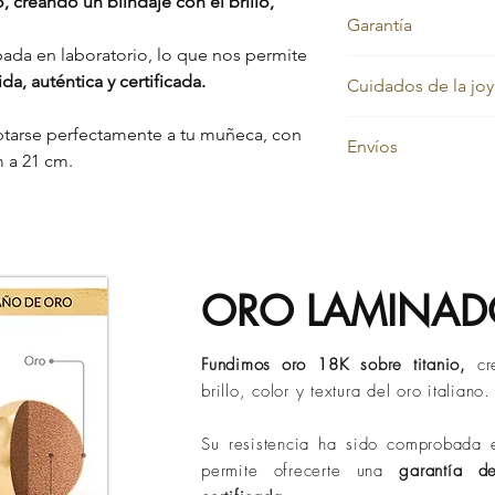
 creando un blindaje con el brillo,
Garantía
ada en laboratorio, lo que nos permite
Nos sentimos orgullos
da, auténtica y certificada.
Cuidados de la joy
por eso cada pieza e
por vida contra el ca
Nuestras joyas en or
tarse perfectamente a tu muñeca, con
Además, cuentas co
Envíos
siempre su color dor
cubre:
m a 21 cm.
Sin embargo, con el 
Daños en la prend
En
Evelisse Jewels
tr
debido a factores com
Desprendimiento 
confiables para garan
la grasa natural, la ac
Hilos reventados
y en el menor tiempo
ubicación geográfica
Tiempos de entrega 
Descubre aquí có
Bucaramanga:
de 
belleza por más t
ORO LAMINA
Ciudades principa
Otros destinos:
ha
Políticas de Envió)
Fundimos oro 18K sobre titanio,
cr
Los tiempos puede
brillo, color y textura del oro italiano.
de operación o si
Su resistencia ha sido comprobada e
permite ofrecerte una
garantía d