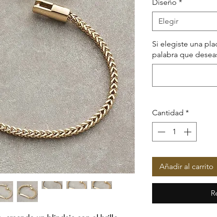
Diseño
*
Elegir
Si elegiste una pl
palabra que deseas
Cantidad
*
Añadir al carrito
R