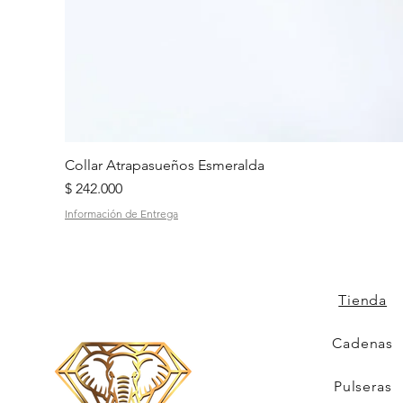
Collar Atrapasueños Esmeralda
Precio
$ 242.000
Información de Entrega
Tienda
Cadenas
Pulseras