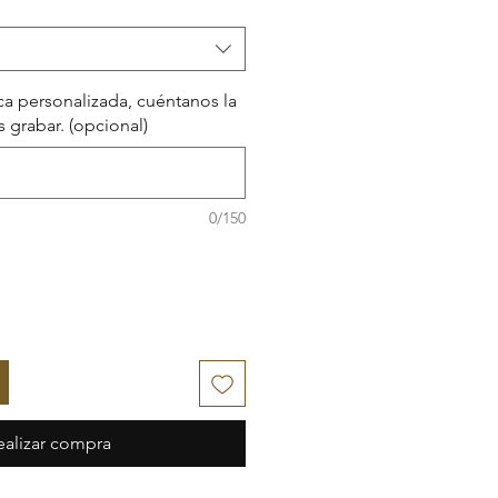
aca personalizada, cuéntanos la
 grabar. (opcional)
0/150
ealizar compra