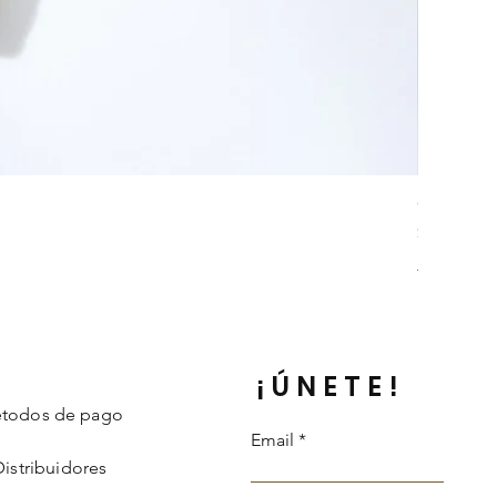
Collar Da
Precio
$ 242.000
Información 
¡ÚNETE!
todos de pago
Email
Distribuidores