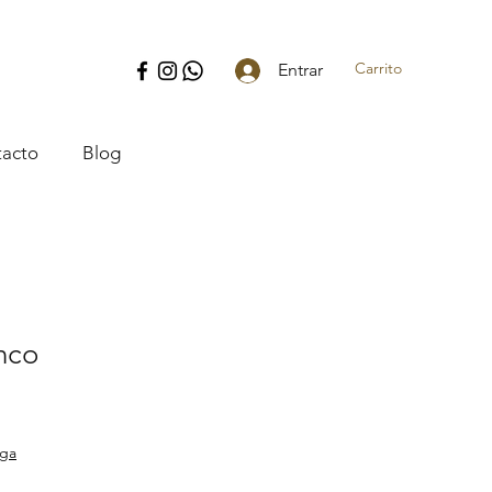
Carrito
Entrar
acto
Blog
nco
o
ega