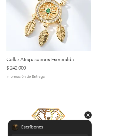
Collar Atrapasueños Esmeralda
Collar Daisy Esmeral
Precio
Precio
$ 242.000
$ 242.000
Información de Entrega
Información de Entrega