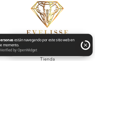
Tienda
3 personas están navegando por este sitio web en este momento. Verified by OpenWidget
Cadenas
Pulseras
Conjuntos
Aretes
Anillos