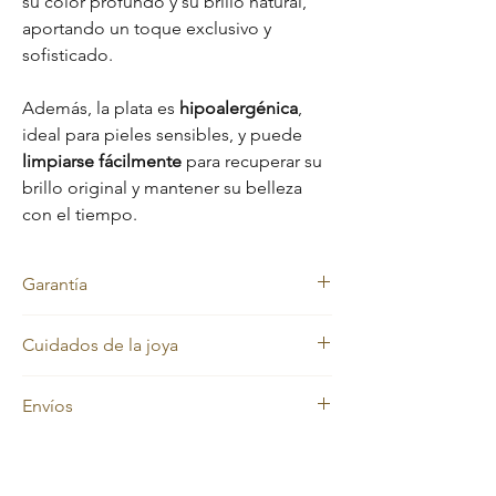
su color profundo y su brillo natural,
aportando un toque exclusivo y
sofisticado.
Además, la plata es
hipoalergénica
,
ideal para pieles sensibles, y puede
limpiarse fácilmente
para recuperar su
brillo original y mantener su belleza
con el tiempo.
Garantía
Garantía de nuestros anillos
Cuidados de la joya
Confiamos en la calidad de nuestras piezas,
Nuestras joyas en Plata 925 y Oro Italiano
por eso ofrecemos:
Envíos
18k mantienen siempre su color brillante.
2 meses de garantía
en el material del anillo
por:
En
Evelisse Jewels
trabajamos con
Sin embargo, con el uso diario pueden
Prendas rotas
transportadoras confiables para garantizar
perder brillo debido a factores como la
Rayones
que tus joyas lleguen seguras y en el menor