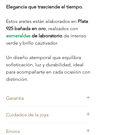
Elegancia que trasciende el tiempo.
Estos aretes están elaborados en
Plata
925 bañada en oro
, realzados con
esmeraldas
de laboratorio
de intenso
verde y brillo cautivador.
Un diseño atemporal que equilibra
sofisticación, luz y durabilidad, ideal
para acompañarte en cada ocasión con
distinción.
Garantía
Garantía
Cuidados de la joya
Nuestras joyas cuentan con garantía de por
vida en el material original: Plata 925. El
Nuestras joyas en oro laminado y oro macizo
baño de oro no incluye garantía, ya que
Envíos
mantienen siempre su color dorado.
requiere cuidados especiales y su