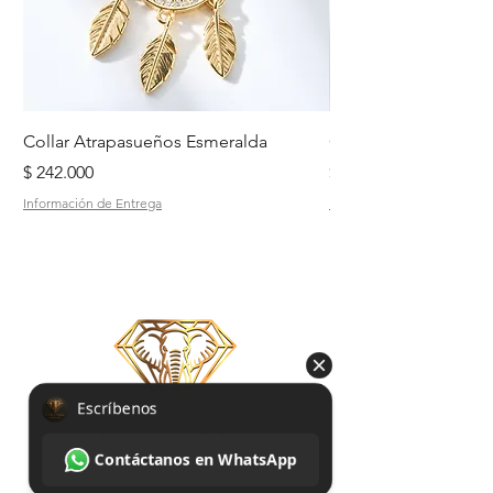
Collar Atrapasueños Esmeralda
Collar Daisy Esmeral
Precio
Precio
$ 242.000
$ 242.000
Información de Entrega
Información de Entrega