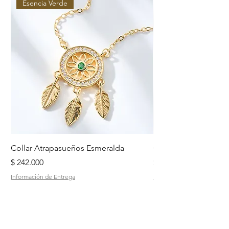
Esencia Verde
Collar Atrapasueños Esmeralda
Collar Daisy Esmeral
Precio
Precio
$ 242.000
$ 242.000
Información de Entrega
Información de Entrega