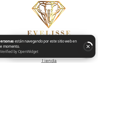
Tienda
2 personas están navegando por este sitio web en este momento. Verified by OpenWidget
Cadenas
Pulseras
Conjuntos
Aretes
Anillos