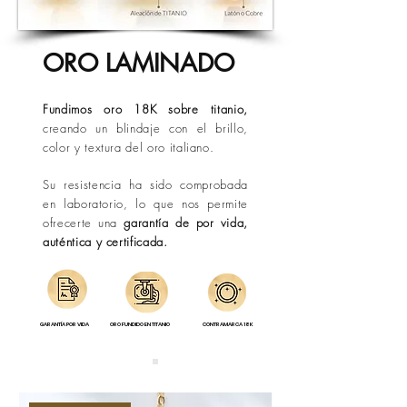
Los tiempos pueden variar por
condiciones externas de operación o
situaciones fuera de nuestro control.
ORO LAMINADO
Fundimos oro 18K sobre titanio,
creando un blindaje con el brillo,
color y textura del oro italiano.
Su resistencia ha sido comprobada
en laboratorio, lo que nos permite
ofrecerte una
garantía de por vida,
auténtica y certificada.
GARANTÍA POR VIDA
ORO FUNDIDO EN TITANIO
CONTRAMARCA 18K