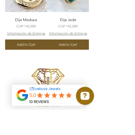
Dije Medusa
Dije Jade
Price
Price
COP 142,000
COP 142,000
Información de Entrega
Información de Entrega
Add to Cart
Add to Cart
Start