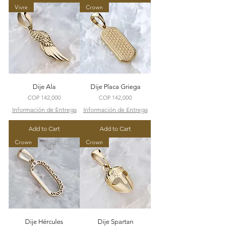
Vivre
Crown
Dije Ala
Dije Placa Griega
Price
Price
COP 142,000
COP 142,000
Información de Entrega
Información de Entrega
Add to Cart
Add to Cart
Crown
Crown
Dije Hércules
Dije Spartan