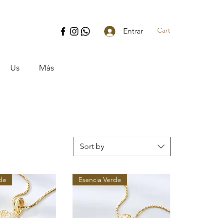
Cart
Entrar
Us
Más
Sort by
de
Esencia Verde