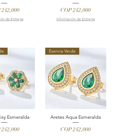
e
Price
 242,000
COP 242,000
ión de Entrega
Información de Entrega
de
Esencia Verde
isy Esmeralda
Aretes Aqua Esmeralda
e
Price
 242,000
COP 242,000