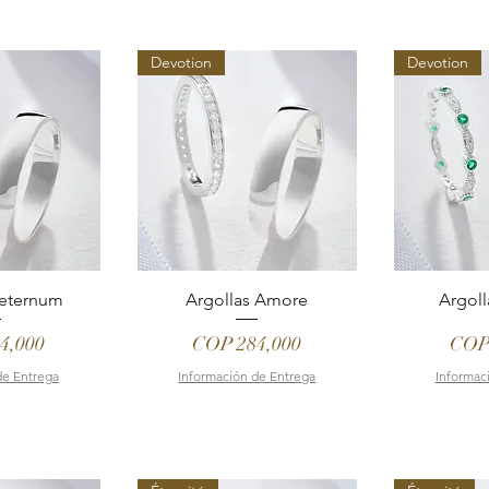
Devotion
Devotion
Aeternum
Argollas Amore
Argol
Price
Pric
4,000
COP 284,000
COP
de Entrega
Información de Entrega
Informac