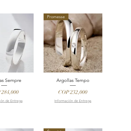
Promesse
las Sempre
Argollas Tempo
e
Price
 284,000
COP 232,000
ión de Entrega
Información de Entrega