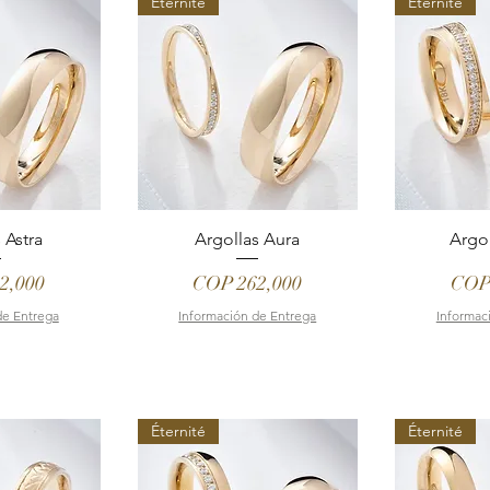
Éternité
Éternité
 Astra
Argollas Aura
Argol
Price
Pric
2,000
COP 262,000
COP
de Entrega
Información de Entrega
Informac
Éternité
Éternité