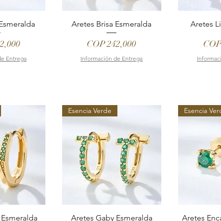
 Esmeralda
Aretes Brisa Esmeralda
Aretes L
Price
Pric
2,000
COP 242,000
COP
de Entrega
Información de Entrega
Informac
Esencia Verde
Esencia Ver
 Esmeralda
Aretes Gaby Esmeralda
Aretes Enc