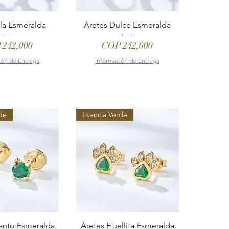
ila Esmeralda
Aretes Dulce Esmeralda
e
Price
 242,000
COP 242,000
ión de Entrega
Información de Entrega
de
Esencia Verde
anto Esmeralda
Aretes Huellita Esmeralda