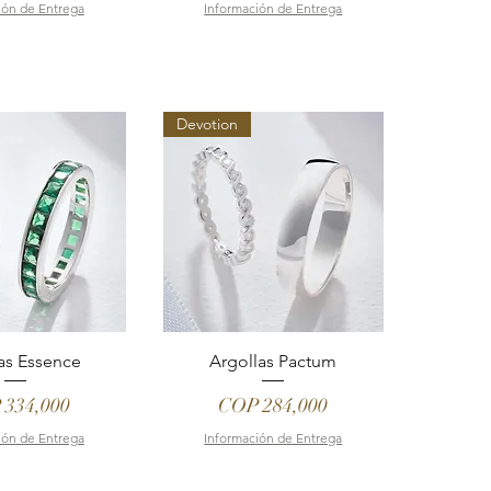
ión de Entrega
Información de Entrega
Devotion
as Essence
Argollas Pactum
e
Price
 334,000
COP 284,000
ión de Entrega
Información de Entrega