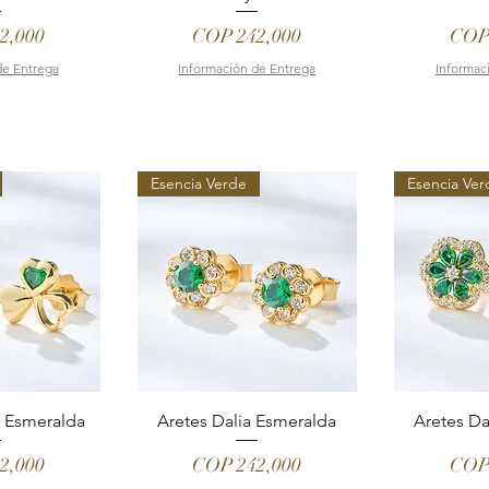
Price
Pric
2,000
COP 242,000
COP
de Entrega
Información de Entrega
Informac
Esencia Verde
Esencia Ver
l Esmeralda
Aretes Dalia Esmeralda
Aretes Da
Price
Pric
2,000
COP 242,000
COP