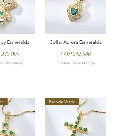
ddy Esmeralda
Collar Aurora Esmeralda
e
Price
 242,000
COP 242,000
ión de Entrega
Información de Entrega
de
Esencia Verde