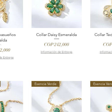
apasueños
Collar Daisy Esmeralda
Collar Te
alda
Price
Pric
COP 242,000
COP
2,000
Información de Entrega
Informac
de Entrega
Esencia Verde
Esencia Ver