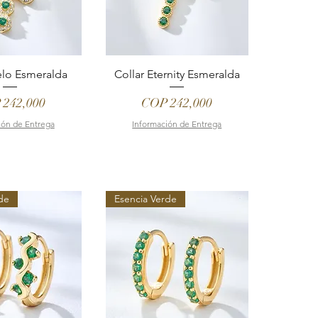
elo Esmeralda
Collar Eternity Esmeralda
e
Price
 242,000
COP 242,000
ión de Entrega
Información de Entrega
de
Esencia Verde