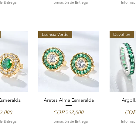
de Entrega
Información de Entrega
Informac
Esencia Verde
Devotion
Esmeralda
Aretes Alma Esmeralda
Argoll
Price
Pric
2,000
COP 242,000
COP
de Entrega
Información de Entrega
Informac