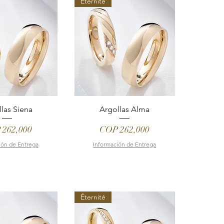
Éternité
las Siena
Argollas Alma
e
Price
 262,000
COP 262,000
ión de Entrega
Información de Entrega
Éternité