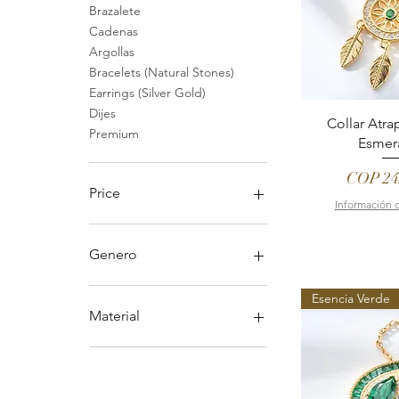
Brazalete
Cadenas
Argollas
Bracelets (Natural Stones)
Earrings (Silver Gold)
Dijes
Collar Atr
Premium
Esmer
Price
COP 24
Price
Información 
COP 78,000
COP 1,400,000
Genero
Unisex
Esencia Verde
Caballero
Material
Dama
Oro 18K
Oro Laminado 18K
Plata Oro 18k