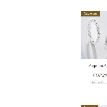
Devotion
Argollas 
Price
COP 28
Información 