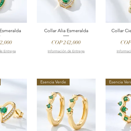
 Esmeralda
Collar Alia Esmeralda
Collar Ci
Price
Pric
2,000
COP 242,000
COP
de Entrega
Información de Entrega
Informac
Esencia Verde
Esencia Ver