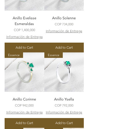
Anillo Evelisse
Anillo Solenne
Esmeraldas
Price
COP 734,000
Price
COP 1,400,000
Información de Entrega
Información de Entrega
Add to Cart
Add to Cart
Essence
Essence
Anillo Corinne
Anillo Ysella
Price
Price
COP 942,000
COP 792,000
Información de Entrega
Información de Entrega
Add to Cart
Add to Cart