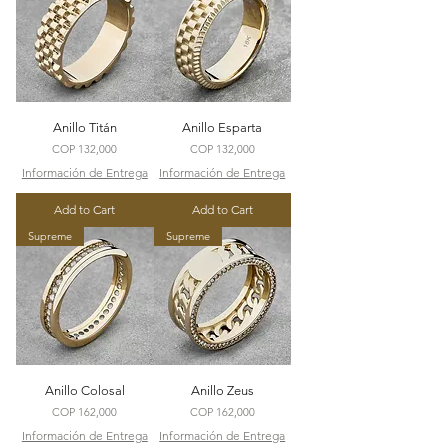
Anillo Titán
Anillo Esparta
Price
Price
COP 132,000
COP 132,000
Información de Entrega
Información de Entrega
Add to Cart
Add to Cart
Supreme
Supreme
Anillo Colosal
Anillo Zeus
Price
Price
COP 162,000
COP 162,000
Información de Entrega
Información de Entrega