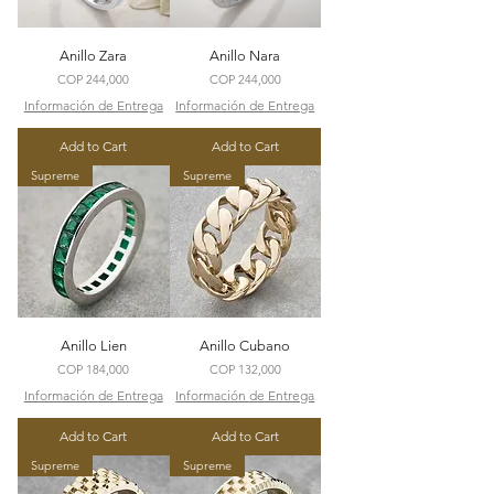
Anillo Zara
Anillo Nara
Price
Price
COP 244,000
COP 244,000
Información de Entrega
Información de Entrega
Add to Cart
Add to Cart
Supreme
Supreme
Anillo Lien
Anillo Cubano
Price
Price
COP 184,000
COP 132,000
Información de Entrega
Información de Entrega
Add to Cart
Add to Cart
Supreme
Supreme