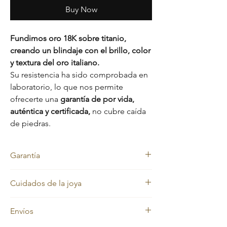
Buy Now
Fundimos oro 18K sobre titanio,
creando un blindaje con el brillo, color
y textura del oro italiano.
Su resistencia ha sido comprobada en
laboratorio, lo que nos permite
ofrecerte una
garantía de por vida,
auténtica y certificada,
no cubre caída
de piedras.
Garantía
Nos sentimos orgullosos de la calidad de
Cuidados de la joya
nuestras joyas, por eso cada pieza está
respaldada con una
garantía de por vida
Nuestras joyas en oro laminado y oro macizo
contra el cambio de color.
Envíos
mantienen siempre su color dorado.
Además, cuentas con una
garantía de 2
Sin embargo, con el uso diario pueden