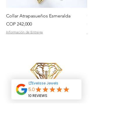
Collar Atrapasueños Esmeralda
Collar Daisy Esmeral
Price
Price
COP 242,000
COP 242,000
Información de Entrega
Información de Entrega
Start