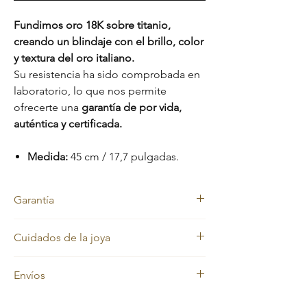
Fundimos oro 18K sobre titanio,
creando un blindaje con el brillo, color
y textura del oro italiano.
Su resistencia ha sido comprobada en
laboratorio, lo que nos permite
ofrecerte una
garantía de por vida,
auténtica y certificada.
Medida:
45 cm / 17,7 pulgadas.
Garantía
Nos sentimos orgullosos de la calidad de
Cuidados de la joya
nuestras joyas, por eso cada pieza está
respaldada con una
garantía de por vida
Nuestras joyas en oro laminado y oro macizo
contra el cambio de color.
Envíos
mantienen siempre su color dorado.
Además, cuentas con una
garantía de 2
Sin embargo, con el uso diario pueden
meses
que cubre:
En
Evelisse Jewels
trabajamos con
perder brillo debido a factores como la