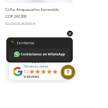
Collar Atrapasueños Esmeralda
Collar Daisy Esmeral
Price
Price
COP 242,000
COP 242,000
Información de Entrega
Información de Entrega
Escríbenos Contáctanos en WhatsApp
Start
Buy all