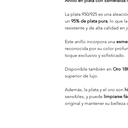
Anillo en plata con Esmeralda
La plata 950/925 es una aleac
un
95% de plata pura
, lo que l
resistente y de alta calidad en j
Este anillo incorpora una
esmer
reconocida por su color profun
toque exclusivo y sofisticado.
Disponible también en
Oro 18
superior de lujo.
Además, la plata y el oro son
h
sensibles, y puede
limpiarse f
original y mantener su belleza 