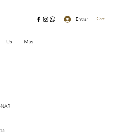
Cart
Entrar
Us
Más
--NAR
ice
ega