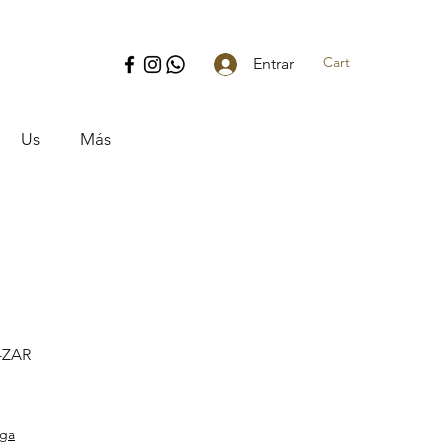
Cart
Entrar
Us
Más
-ZAR
ice
ega