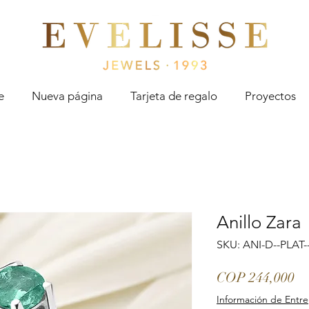
Evelisse Jewels
e
Nueva página
Tarjeta de regalo
Proyectos
Anillo Zara
SKU: ANI-D--PLAT-
Pr
COP 244,000
Información de Entr