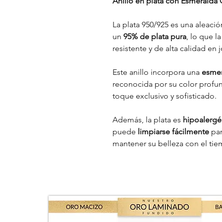
Anillo en plata con Esmeralda
La plata 950/925 es una aleac
un
95% de plata pura
, lo que l
resistente y de alta calidad en j
Este anillo incorpora una
esmer
reconocida por su color profun
toque exclusivo y sofisticado.
Además, la plata es
hipoalergé
puede
limpiarse fácilmente
par
mantener su belleza con el ti