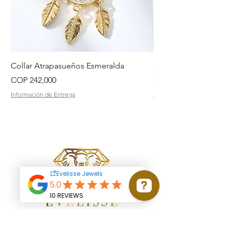
Collar Atrapasueños Esmeralda
Collar Daisy Esmeral
Price
Price
COP 242,000
COP 242,000
Información de Entrega
Información de Entrega