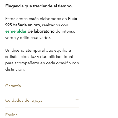
Elegancia que trasciende el tiempo.
Estos aretes están elaborados en
Plata
925 bañada en oro
, realzados con
esmeraldas
de laboratorio
de intenso
verde y brillo cautivador.
Un diseño atemporal que equilibra
sofisticación, luz y durabilidad, ideal
para acompañarte en cada ocasión con
distinción.
Garantía
Garantía
Cuidados de la joya
Nuestras joyas cuentan con garantía de por
vida en el material original: Plata 925. El
Nuestras joyas en oro laminado y oro macizo
baño de oro no incluye garantía, ya que
Envíos
mantienen siempre su color dorado.
requiere cuidados especiales y su