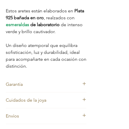
Estos aretes están elaborados en
Plata
925 bañada en oro
, realzados con
esmeraldas
de laboratorio
de intenso
verde y brillo cautivador.
Un diseño atemporal que equilibra
sofisticación, luz y durabilidad, ideal
para acompañarte en cada ocasión con
distinción.
Garantía
Garantía
Cuidados de la joya
Nuestras joyas cuentan con garantía de por
vida en el material original: Plata 925. El
Nuestras joyas en oro laminado y oro macizo
baño de oro no incluye garantía, ya que
Envíos
mantienen siempre su color dorado.
requiere cuidados especiales y su
Sin embargo, con el uso diario pueden
comportamiento es diferente al oro
En
Evelisse Jewels
trabajamos con