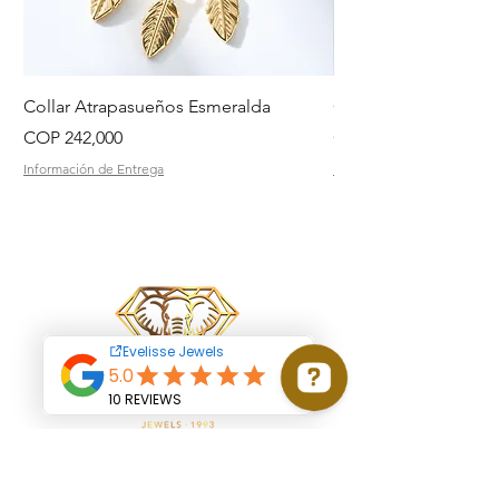
Collar Atrapasueños Esmeralda
Collar Daisy Esmeral
Price
Price
COP 242,000
COP 242,000
Información de Entrega
Información de Entrega