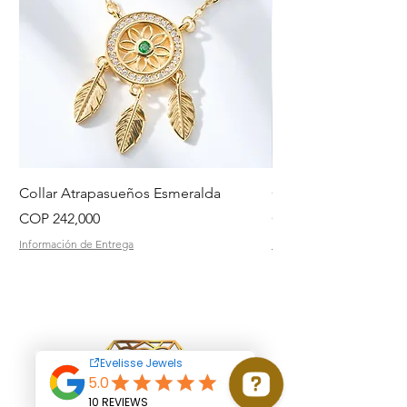
Collar Atrapasueños Esmeralda
Collar Daisy Esmeral
Price
Price
COP 242,000
COP 242,000
Información de Entrega
Información de Entrega