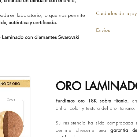
 creando un blindaje con el brillo,
Nos sentimos orgullos
Cuidados de la joy
por eso cada pieza e
ada en laboratorio, lo que nos permite
por vida contra el ca
da, auténtica y certificada.
Nuestras joyas en or
Además, cuentas co
Envíos
siempre su color dor
cubre:
o Laminado con diamantes Swarovski
Sin embargo, con el 
Daños en la prend
En
Evelisse Jewels
tr
debido a factores com
Desprendimiento 
confiables para garan
la grasa natural, la ac
Hilos reventados
y en el menor tiempo
ubicación geográfica
Tiempos de entrega 
Descubre aquí có
Bucaramanga:
de 
belleza por más t
Ciudades principa
Otros destinos:
ha
ORO LAMINA
Políticas de Envió)
Los tiempos puede
de operación o si
Fundimos oro 18K sobre titanio,
cr
brillo, color y textura del oro italiano.
Su resistencia ha sido comprobada e
permite ofrecerte una
garantía d