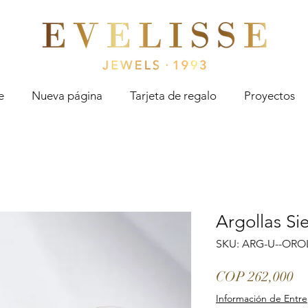
Evelisse Jewels
e
Nueva página
Tarjeta de regalo
Proyectos
Argollas Si
SKU: ARG-U--OROL
Pr
COP 262,000
Información de Entr