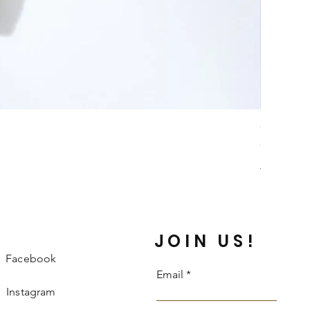
Collar Da
Price
COP 242,
Información 
JOIN US!
Facebook
Email
Instagram