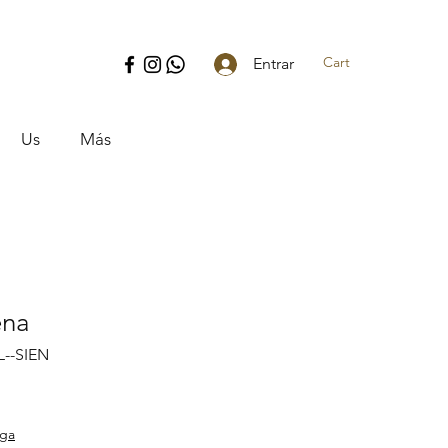
Cart
Entrar
Us
Más
ena
--SIEN
ice
ega