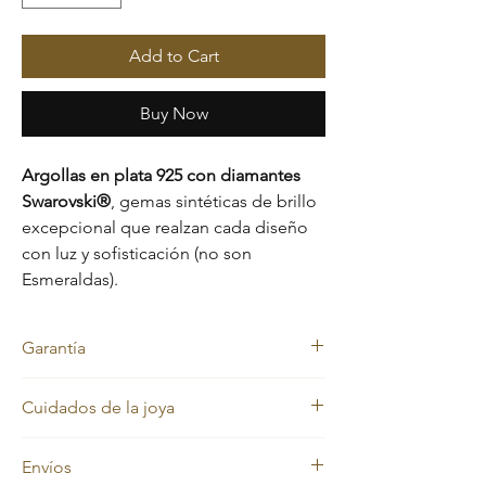
Add to Cart
Buy Now
Argollas en plata 925 con diamantes
Swarovski®
, gemas sintéticas de brillo
excepcional que realzan cada diseño
con luz y sofisticación (no son
Esmeraldas).
Garantía
Nos sentimos orgullosos de la calidad de
Cuidados de la joya
nuestras joyas, por eso cada pieza está
respaldada con una
garantía de por vida
Nuestras joyas en oro laminado y oro macizo
contra el cambio de color.
Envíos
mantienen siempre su color dorado.
Además, cuentas con una
garantía de 2