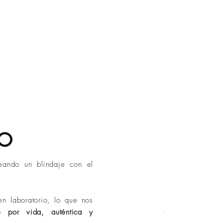
 posible.
.
/ Contra Entrega:
mo cuidarlas para conservar su
1 a 3 días hábiles.
iempo.
les:
de 2 a 4 días hábiles.
sta 7 días hábiles (Conoce las
.
n variar por condiciones externas
tuaciones fuera de nuestro control.
DO
eando un blindaje con el
n laboratorio, lo que nos
e por vida, auténtica y