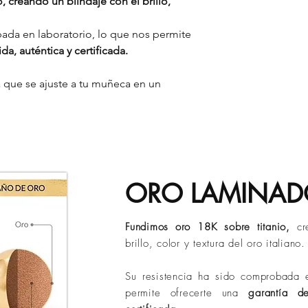
 creando un blindaje con el brillo,
Hilos reventados
y en el menor tiempo
ubicación geográfica
Tiempos de entrega 
Descubre aquí có
Bucaramanga:
de 
ada en laboratorio, lo que nos permite
belleza por más t
Ciudades principa
da, auténtica y certificada.
Otros destinos:
ha
Políticas de Envió)
 que se ajuste a tu muñeca en un
Los tiempos puede
de operación o si
ORO LAMINA
Fundimos oro 18K sobre titanio,
cr
brillo, color y textura del oro italiano.
Su resistencia ha sido comprobada e
permite ofrecerte una
garantía d