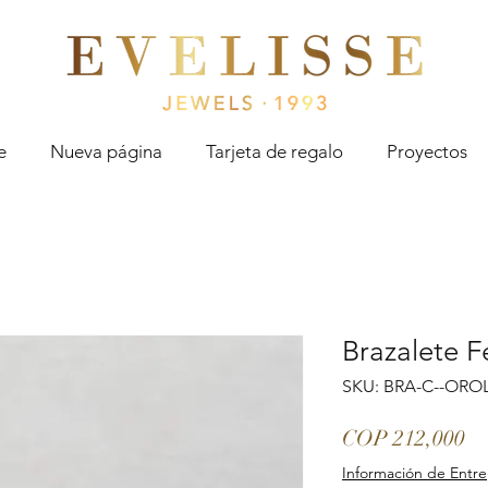
Evelisse Jewels
e
Nueva página
Tarjeta de regalo
Proyectos
Brazalete F
SKU: BRA-C--OROL
Pr
COP 212,000
Información de Entr