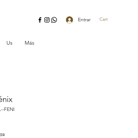
Cart
Entrar
Us
Más
énix
--FENI
ice
ega