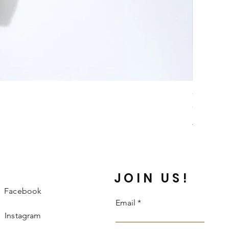
Collar Da
Price
COP 242,
Información 
JOIN US!
Facebook
Email
Instagram