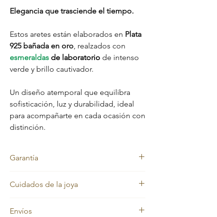
Elegancia que trasciende el tiempo.
Estos aretes están elaborados en
Plata
925 bañada en oro
, realzados con
esmeraldas
de laboratorio
de intenso
verde y brillo cautivador.
Un diseño atemporal que equilibra
sofisticación, luz y durabilidad, ideal
para acompañarte en cada ocasión con
distinción.
Garantía
Garantía
Cuidados de la joya
Nuestras joyas cuentan con garantía de por
vida en el material original: Plata 925. El
Nuestras joyas en oro laminado y oro macizo
baño de oro no incluye garantía, ya que
Envíos
mantienen siempre su color dorado.
requiere cuidados especiales y su