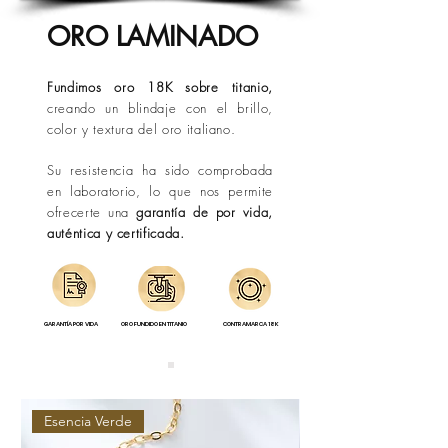
situaciones fuera de nuestro control.
ORO LAMINADO
Fundimos oro 18K sobre titanio,
creando un blindaje con el brillo,
color y textura del oro italiano.
Su resistencia ha sido comprobada
en laboratorio, lo que nos permite
ofrecerte una
garantía de por vida,
auténtica y certificada.
GARANTÍA POR VIDA
ORO FUNDIDO EN TITANIO
CONTRAMARCA 18K
Esencia Verde