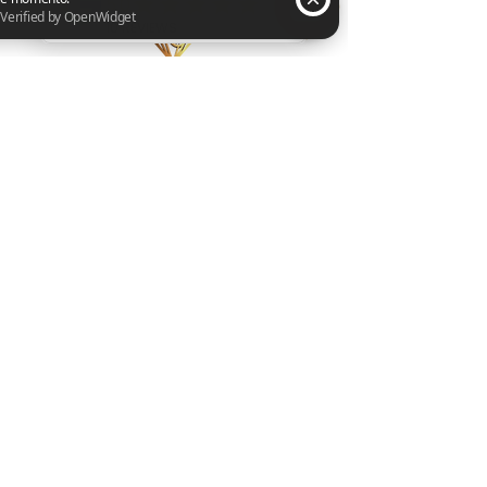
2 personas están navegando por este sitio web en este momento. Verified by OpenWidget
Start
Buy all
Us
The products
Contact
FAQ