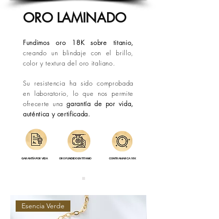
situaciones fuera de nuestro control.
ORO LAMINADO
Fundimos oro 18K sobre titanio,
creando un blindaje con el brillo,
color y textura del oro italiano.
Su resistencia ha sido comprobada
en laboratorio, lo que nos permite
ofrecerte una
garantía de por vida,
auténtica y certificada.
GARANTÍA POR VIDA
ORO FUNDIDO EN TITANIO
CONTRAMARCA 18K
Esencia Verde