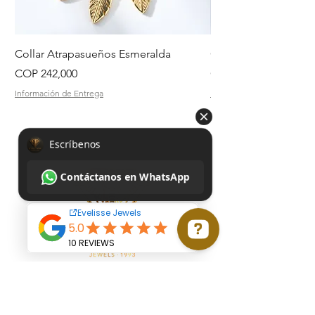
Collar Atrapasueños Esmeralda
Collar Daisy Esmeral
Price
Price
COP 242,000
COP 242,000
Información de Entrega
Información de Entrega
Escríbenos Contáctanos en WhatsApp
Start