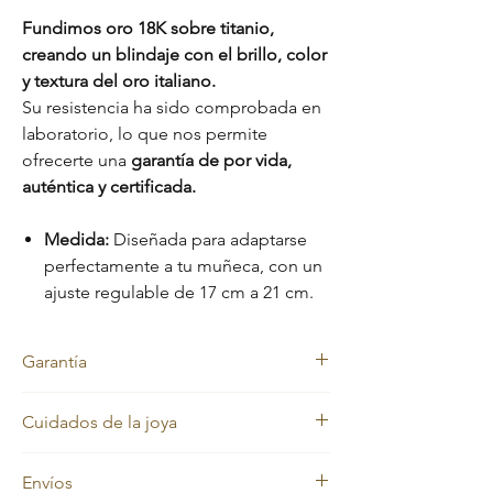
Fundimos oro 18K sobre titanio,
creando un blindaje con el brillo, color
y textura del oro italiano.
Su resistencia ha sido comprobada en
laboratorio, lo que nos permite
ofrecerte una
garantía de por vida,
auténtica y certificada.
Medida:
Diseñada para adaptarse
perfectamente a tu muñeca, con un
ajuste regulable de 17 cm a 21 cm.
Garantía
Nos sentimos orgullosos de la calidad de
Cuidados de la joya
nuestras joyas, por eso cada pieza está
respaldada con una
garantía de por vida
Nuestras joyas en oro laminado y oro macizo
contra el cambio de color.
Envíos
mantienen siempre su color dorado.