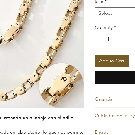
Size
*
Select
Quantity
*
Add to Cart
Garantía
Nos sentimos orgullos
Cuidados de la joy
por eso cada pieza e
 creando un blindaje con el brillo,
por vida contra el ca
Nuestras joyas en or
Además, cuentas co
ada en laboratorio, lo que nos permite
Envíos
siempre su color dor