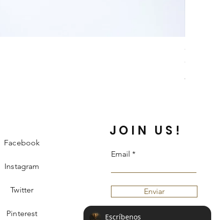
Collar Da
Price
COP 242,
Información 
JOIN US!
Facebook
Email
Instagram
Twitter
Enviar
Pinterest