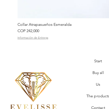
Collar Atrapasueños Esmeralda
Price
COP 242,000
Información de Entrega
Start
Buy all
Us
The product
Contact