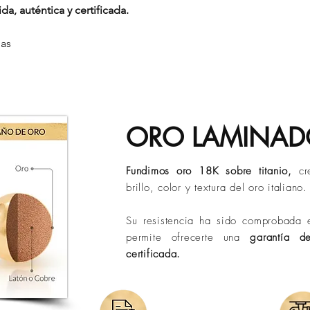
cubre:
da, auténtica y certificada.
Sin embargo, con el 
Daños en la prend
En
Evelisse Jewels
tr
debido a factores com
Desprendimiento 
confiables para garan
la grasa natural, la ac
das
Hilos reventados
y en el menor tiempo
ubicación geográfica
Tiempos de entrega 
Descubre aquí có
Bucaramanga:
de 
belleza por más t
Ciudades principa
Otros destinos:
ha
Políticas de Envió)
ORO LAMINA
Los tiempos puede
de operación o si
Fundimos oro 18K sobre titanio,
cr
brillo, color y textura del oro italiano.
Su resistencia ha sido comprobada e
permite ofrecerte una
garantía d
certificada.