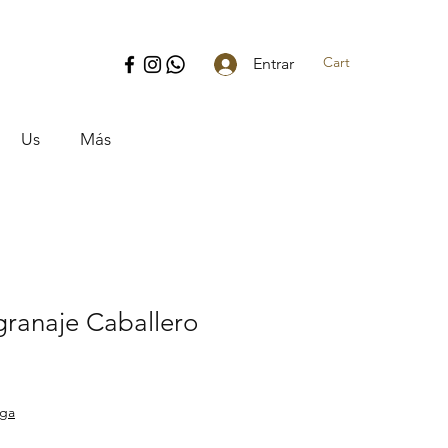
Cart
Entrar
Us
Más
ranaje Caballero
ice
ega