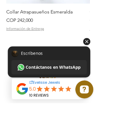
Collar Atrapasueños Esmeralda
Collar Daisy Esmeral
Price
Price
COP 242,000
COP 242,000
Información de Entrega
Información de Entrega
Escríbenos Contáctanos en WhatsApp
Start
Buy all