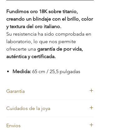
Fundimos oro 18K sobre titanio,
creando un blindaje con el brillo, color
y textura del oro italiano.
Su resistencia ha sido comprobada en
laboratorio, lo que nos permite
ofrecerte una
garantía de por vida,
auténtica y certificada.
Medida:
65 cm / 25,5 pulgadas
Garantía
Nos sentimos orgullosos de la calidad de
Cuidados de la joya
nuestras joyas, por eso cada pieza está
respaldada con una
garantía de por vida
Nuestras joyas en oro laminado y oro macizo
contra el cambio de color.
Envíos
mantienen siempre su color dorado.
Además, cuentas con una
garantía de 2
Sin embargo, con el uso diario pueden
meses
que cubre:
En
Evelisse Jewels
trabajamos con
perder brillo debido a factores como la