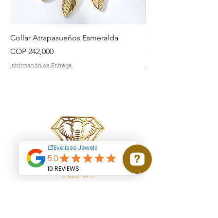
Collar Atrapasueños Esmeralda
Collar Daisy Esmeral
Price
Price
COP 242,000
COP 242,000
Información de Entrega
Información de Entrega
Start