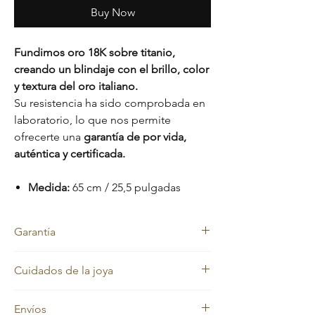
Buy Now
Fundimos oro 18K sobre titanio,
creando un blindaje con el brillo, color
y textura del oro italiano.
Su resistencia ha sido comprobada en
laboratorio, lo que nos permite
ofrecerte una
garantía de por vida,
auténtica y certificada.
Medida:
65 cm / 25,5 pulgadas
Garantía
Nos sentimos orgullosos de la calidad de
Cuidados de la joya
nuestras joyas, por eso cada pieza está
respaldada con una
garantía de por vida
Nuestras joyas en oro laminado y oro macizo
contra el cambio de color.
Envíos
mantienen siempre su color dorado.