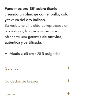
Fundimos oro 18K sobre titanio,
creando un blindaje con el brillo, color
y textura del oro italiano.
Su resistencia ha sido comprobada en
laboratorio, lo que nos permite
ofrecerte una
garantía de por vida,
auténtica y certificada.
Medida:
65 cm / 25,5 pulgadas
Garantía
Nos sentimos orgullosos de la calidad de
Cuidados de la joya
nuestras joyas, por eso cada pieza está
respaldada con una
garantía de por vida
Nuestras joyas en oro laminado y oro macizo
contra el cambio de color.
Envíos
mantienen siempre su color dorado.
Además, cuentas con una
garantía de 2
Sin embargo, con el uso diario pueden
meses
que cubre:
En
Evelisse Jewels
trabajamos con
perder brillo debido a factores como la